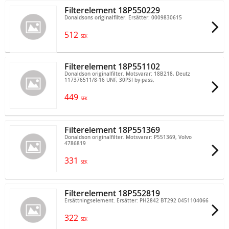
Filterelement 18P550229
Donaldsons originalfilter. Ersätter: 0009830615
512
SEK
Filterelement 18P551102
Donaldson originalfilter. Motsvarar: 18B218, Deutz
117376511/8-16 UNF, 30PSI by-pass,
449
SEK
Filterelement 18P551369
Donaldson originalfilter. Motsvarar: P551369, Volvo
4786819
331
SEK
Filterelement 18P552819
Ersättningselement. Ersätter: PH2842 BT292 0451104066
322
SEK