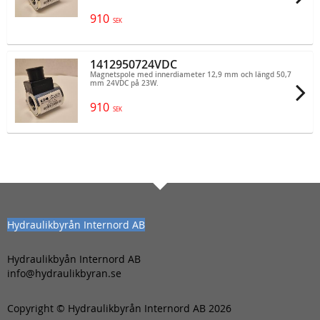
910
SEK
1412950724VDC
Magnetspole med innerdiameter 12,9 mm och längd 50,7
mm 24VDC på 23W.
910
SEK
Hydraulikbyrån Internord AB
Hydraulikbyån Internord AB
info@hydraulikbyran.se
Copyright © Hydraulikbyrån Internord AB 2026