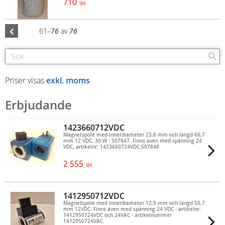
710
SEK
61–
76
av
76
Priser visas
exkl. moms
Erbjudande
1423660712VDC
Magnetspole med innerdiameter 23,6 mm och längd 60,7
mm 12 VDC, 30 W - 507847. Finns även med spänning 24
VDC, artikelnr: 1423660724VDC.507848
2 555
SEK
1412950712VDC
Magnetspole med innerdiameter 12,9 mm och längd 50,7
mm 12VDC. Finns även med spänning 24 VDC - artikelnr:
1412950724VDC och 24VAC - artikelnummer
1412950724VAC.