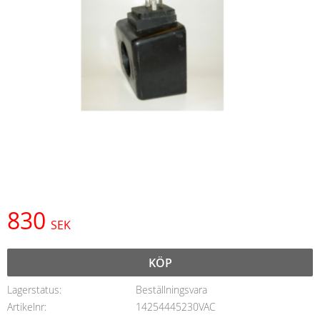
830
SEK
KÖP
Lagerstatus
Beställningsvara
Artikelnr
14254445230VAC