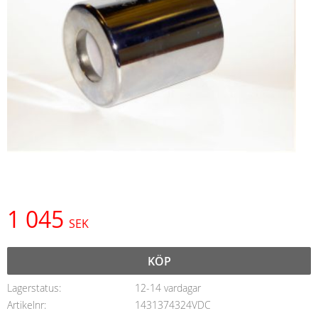
1 045
SEK
KÖP
Lagerstatus
12-14 vardagar
Artikelnr
1431374324VDC