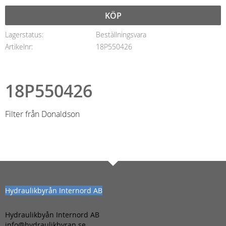
KÖP
Lagerstatus
Beställningsvara
Artikelnr
18P550426
18P550426
Filter från Donaldson
Hydraulikbyrån Internord AB
Hydraulikbyån Internord AB
info@hydraulikbyran.se