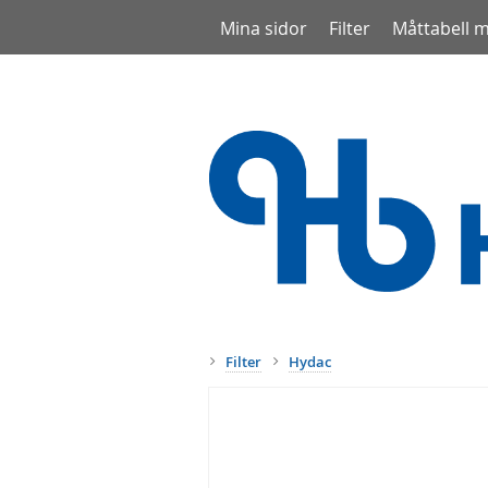
Mina sidor
Filter
Måttabell 
Filter
Hydac