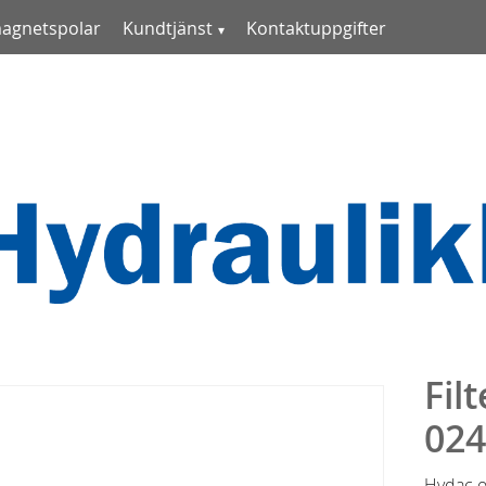
magnetspolar
Kundtjänst
Kontaktuppgifter
Fil
02
Hydac o