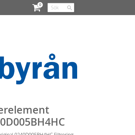
terelement
40D005BH4HC
riginal 0240D005BH4HC Filtrering: