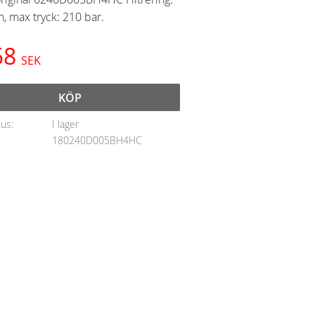
, max tryck: 210 bar.
58
SEK
KÖP
tus
I lager
180240D005BH4HC