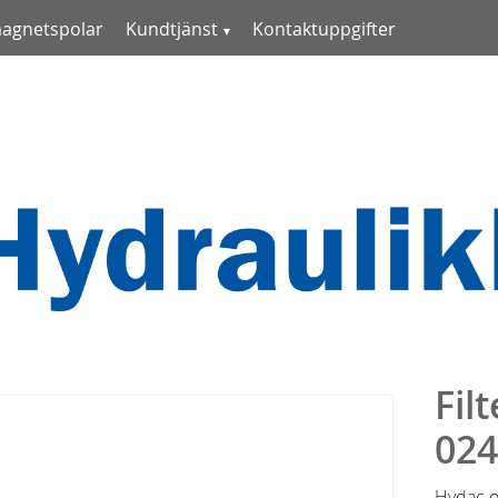
magnetspolar
Kundtjänst
Kontaktuppgifter
Fil
02
Hydac o