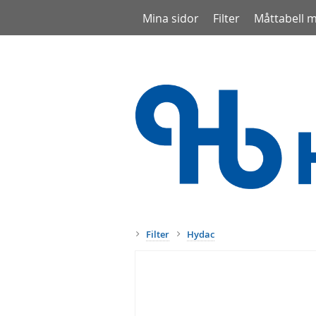
Mina sidor
Filter
Måttabell 
Filter
Hydac