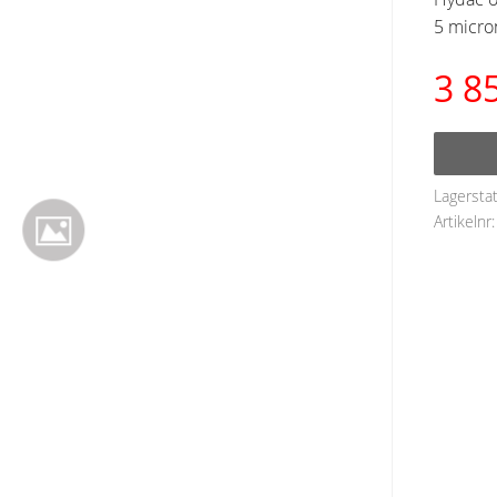
5 micron
3 8
Lagersta
Artikelnr