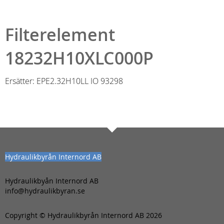
Filterelement
18232H10XLC000P
Ersätter: EPE2.32H10LL IO 93298
Hydraulikbyrån Internord AB
Hydraulikbyån Internord AB
info@hydraulikbyran.se
Copyright © Hydraulikbyrån Internord AB 2026