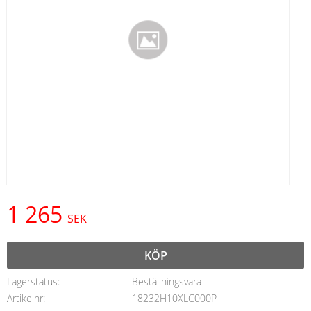
1 265
SEK
KÖP
Lagerstatus
Beställningsvara
Artikelnr
18232H10XLC000P