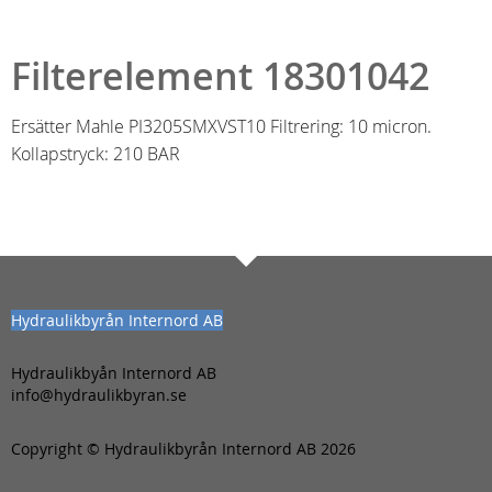
Filterelement 18301042
Ersätter Mahle PI3205SMXVST10 Filtrering: 10 micron.
Kollapstryck: 210 BAR
Hydraulikbyrån Internord AB
Hydraulikbyån Internord AB
info@hydraulikbyran.se
Copyright © Hydraulikbyrån Internord AB 2026