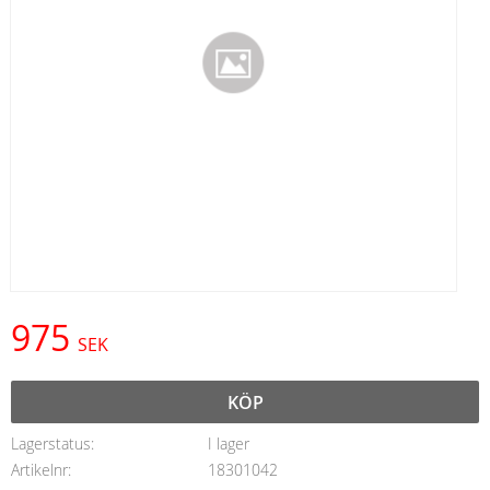
975
SEK
KÖP
Lagerstatus
I lager
Artikelnr
18301042