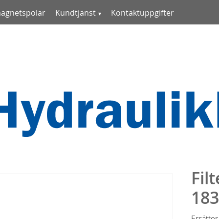
magnetspolar
Kundtjänst
Kontaktuppgifter
Fil
18
Ersätte