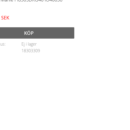
SEK
KÖP
tus
Ej i lager
18303309