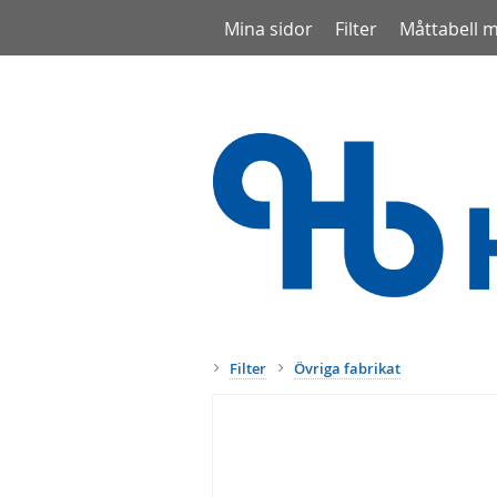
Mina sidor
Filter
Måttabell 
Filter
Övriga fabrikat