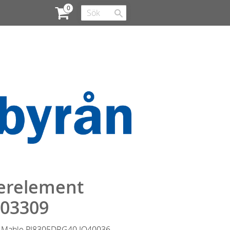
terelement
303309
r Mahle PI8305DRG40 IO40036