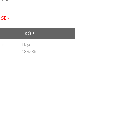
SEK
KÖP
tus
I lager
18B236