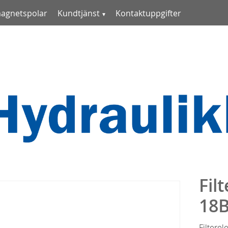
magnetspolar
Kundtjänst
Kontaktuppgifter
Fil
18
Filterel