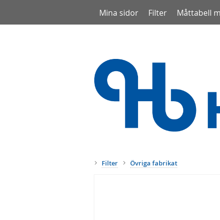
Mina sidor
Filter
Måttabell 
Filter
Övriga fabrikat