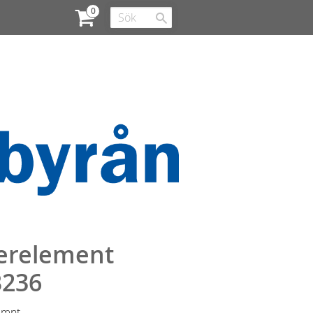
terelement
B236
emnt.