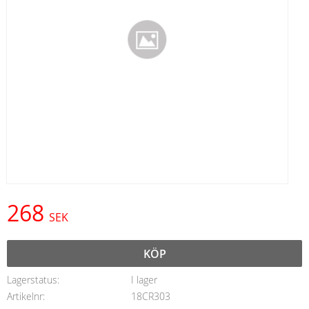
268
SEK
KÖP
Lagerstatus
I lager
Artikelnr
18CR303