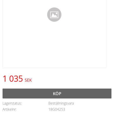
1 035
SEK
KÖP
Lagerstatus
Beställningsvara
Artikelnr
18G04253