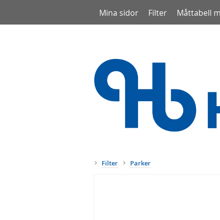
Mina sidor
Filter
Måttabell 
Filter
Parker