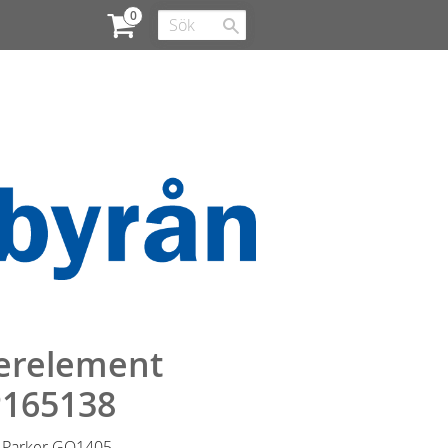
terelement
P165138
r Parker GO1405