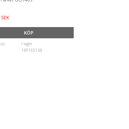
SEK
KÖP
tus
I lager
18P165138