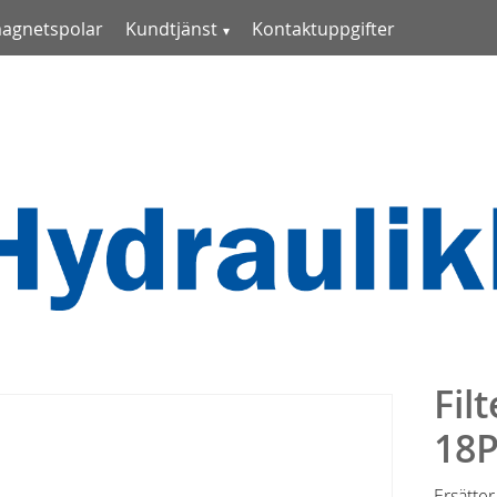
magnetspolar
Kundtjänst
Kontaktuppgifter
Fil
18
Ersätte