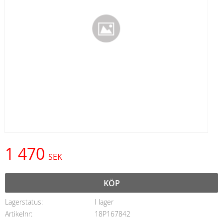
1 470
SEK
KÖP
Lagerstatus
I lager
Artikelnr
18P167842