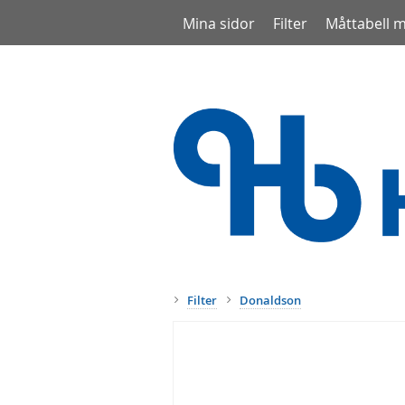
Mina sidor
Filter
Måttabell 
Filter
Donaldson