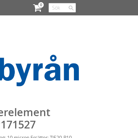
terelement
P171527
ing: 10 micron Ersätter: TIE20-P10