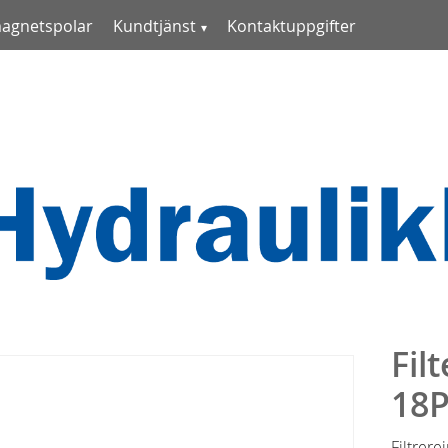
magnetspolar
Kundtjänst
Kontaktuppgifter
Fil
18
Filtrere