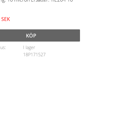
SEK
KÖP
tus
I lager
18P171527