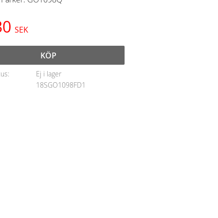
30
SEK
KÖP
tus
Ej i lager
18SGO1098FD1