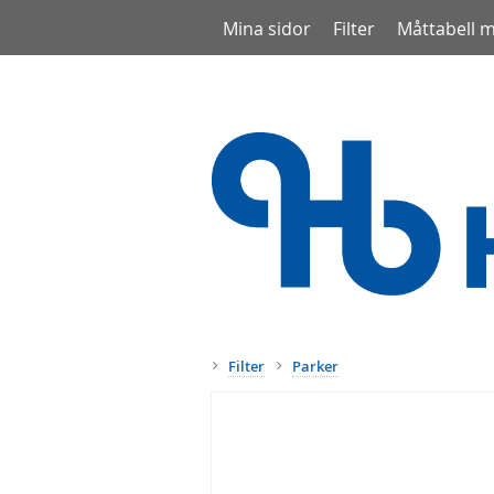
Mina sidor
Filter
Måttabell 
Filter
Parker