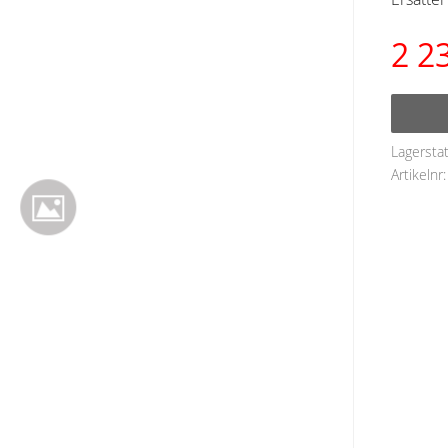
2 2
Lagersta
Artikelnr