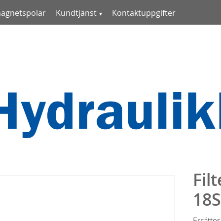
magnetspolar
Kundtjänst
Kontaktuppgifter
Fil
18
Ersätte