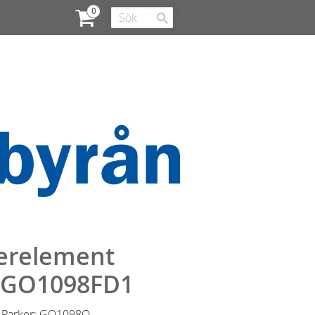
terelement
SGO1098FD1
r Parker: GO1098Q