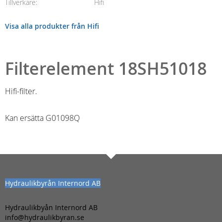
Tillverkare
Hifi
Visa alla produkter från Hifi
Filterelement 18SH51018
Hifi-filter.
Kan ersätta G01098Q
Hydraulikbyrån Internord AB
Hydraulikbyån Internord AB
info@hydraulikbyran.se