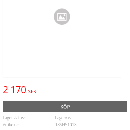
2 170
SEK
KÖP
Lagerstatus
Lagervara
Artikelnr
18SH51018