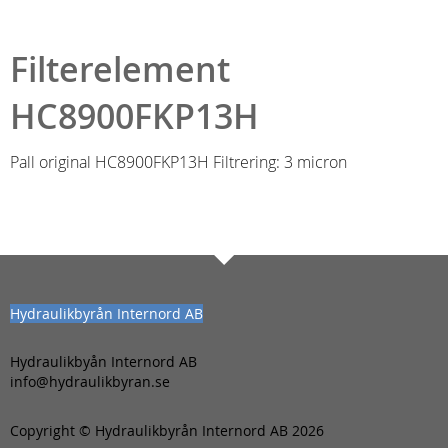
Filterelement
HC8900FKP13H
Pall original HC8900FKP13H Filtrering: 3 micron
Hydraulikbyrån Internord AB
Hydraulikbyån Internord AB
info@hydraulikbyran.se
Copyright © Hydraulikbyrån Internord AB 2026