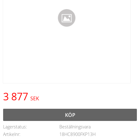
3 877
SEK
KÖP
Lagerstatus
Beställningsvara
Artikelnr
18HC8900FKP13H