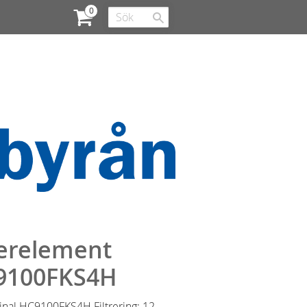
terelement
9100FKS4H
ginal HC9100FKS4H Filtrering: 12