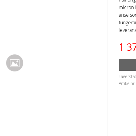
micron F
anse so
fungera
leverans
1 3
Lagersta
Artikelnr