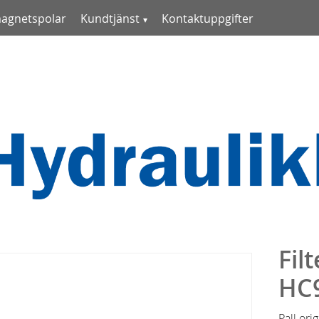
magnetspolar
Kundtjänst
Kontaktuppgifter
Fil
HC
Pall ori