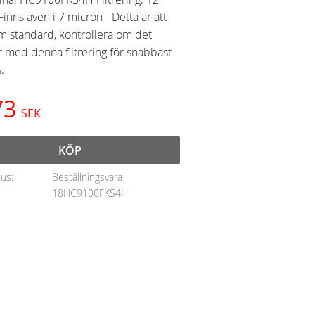
inns även i 7 micron - Detta är att
m standard, kontrollera om det
r med denna filtrering för snabbast
.
73
SEK
KÖP
tus
Beställningsvara
18HC9100FKS4H