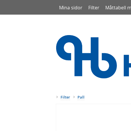
Mina sidor
Filter
Måttabell 
Filter
Pall