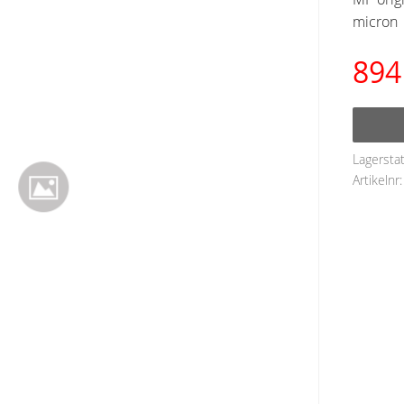
micron
894
Lagersta
Artikelnr