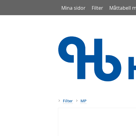
Mina sidor
Filter
Måttabell 
Filter
MP