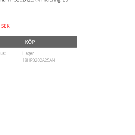
SEK
KÖP
tus
I lager
18HP3202A25AN