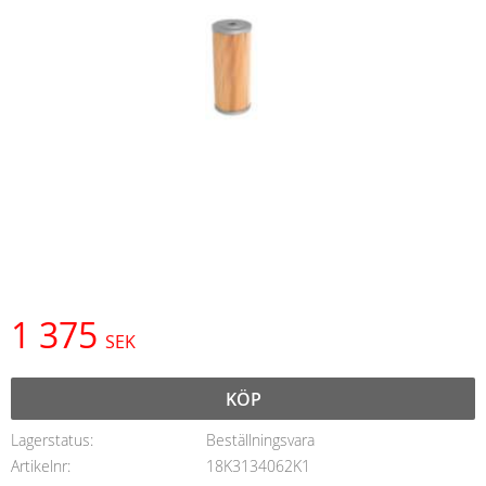
1 375
SEK
KÖP
Lagerstatus
Beställningsvara
Artikelnr
18K3134062K1