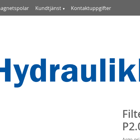
magnetspolar
Kundtjänst
Kontaktuppgifter
Fil
P2.
Argo or