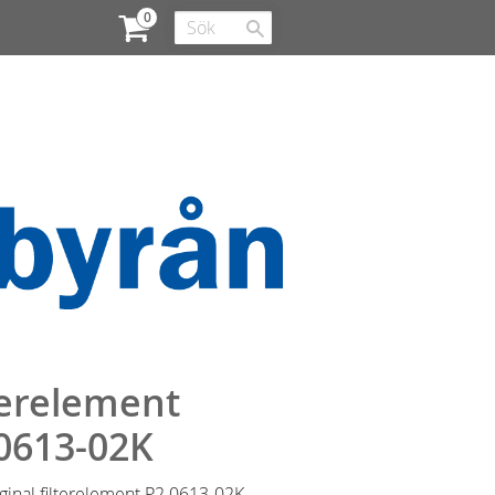
terelement
0613-02K
iginal filterelement P2.0613-02K