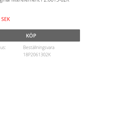
SEK
KÖP
tus
Beställningsvara
18P2061302K