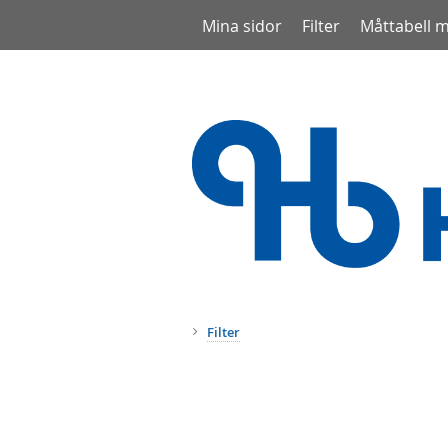
Mina sidor
Filter
Måttabell 
Filter