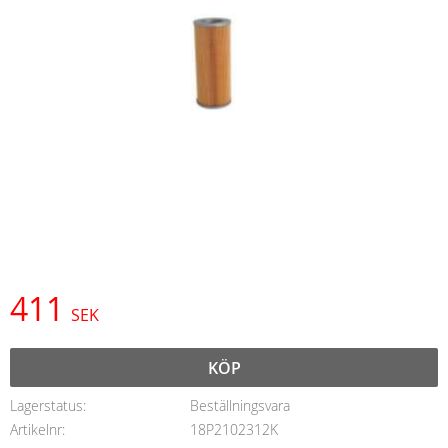
411
SEK
KÖP
Lagerstatus
Beställningsvara
Artikelnr
18P2102312K