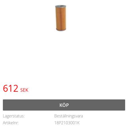
612
SEK
KÖP
Lagerstatus
Beställningsvara
Artikelnr
18P2103001K