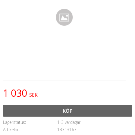
1 030
SEK
KÖP
Lagerstatus
1-3 vardagar
Artikelnr
18313167