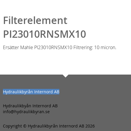
Filterelement
PI23010RNSMX10
Ersätter Mahle PI23010RNSMX10 Filtrering: 10 micron.
Hydraulikbyrån Internord AB
Hydraulikbyån Internord AB
info@hydraulikbyran.se
Copyright © Hydraulikbyrån Internord AB 2026