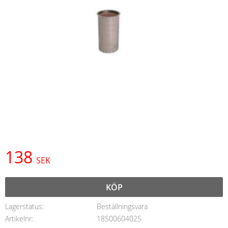
138
SEK
KÖP
Lagerstatus
Beställningsvara
Artikelnr
18S0060402S