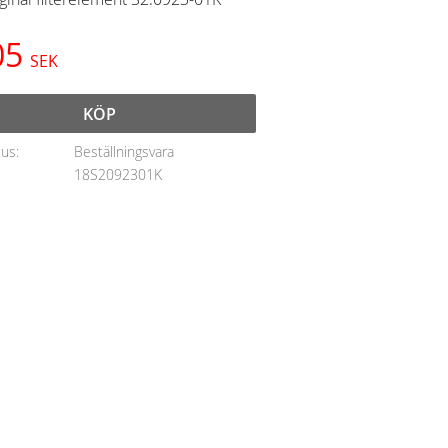
05
SEK
KÖP
tus
Beställningsvara
18S2092301K