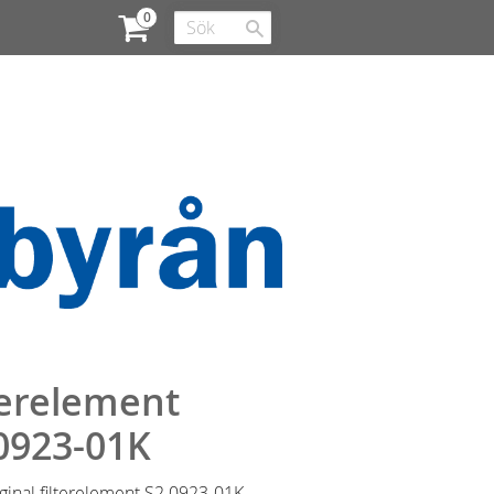
terelement
0923-01K
iginal filterelement S2.0923-01K