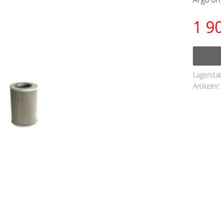
1 9
Lagersta
Artikelnr