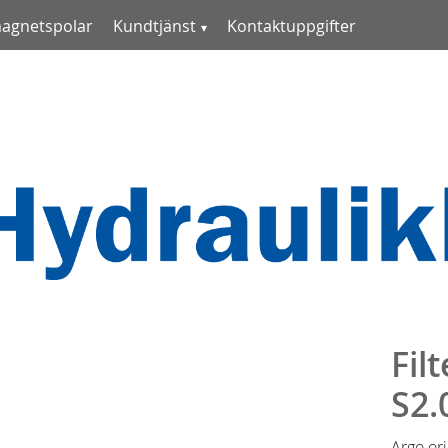
magnetspolar
Kundtjänst
Kontaktuppgifter
Fil
S2.
Argo or