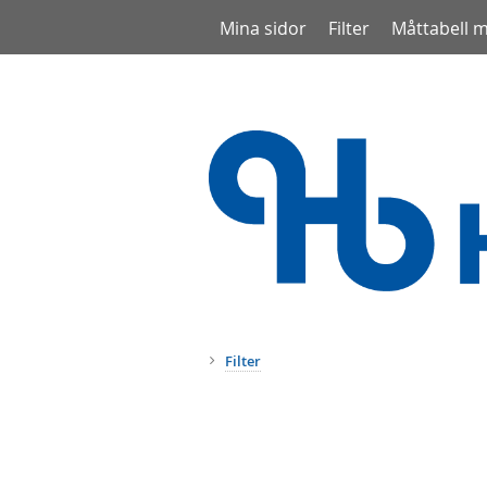
Mina sidor
Filter
Måttabell 
Filter