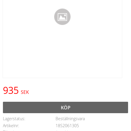
935
SEK
KÖP
Lagerstatus
Beställningsvara
Artikelnr
18S2061305