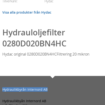
Tillverkare
Hydac
Visa alla produkter från Hydac
Hydrauloljefilter
0280D020BN4HC
Hydac original 0280D020BN4HCFiltrering 20 mikron
Hydraulikbyrån Internord AB
Hydraulikbyån Internord AB