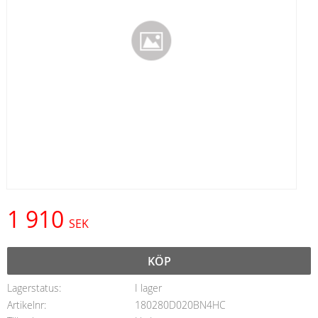
1 910
SEK
KÖP
Lagerstatus
I lager
Artikelnr
180280D020BN4HC