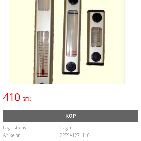
410
SEK
KÖP
Lagerstatus
I lager
Artikelnr
22FSA1271110