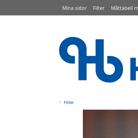
Mina sidor
Filter
Måttabell 
Filter