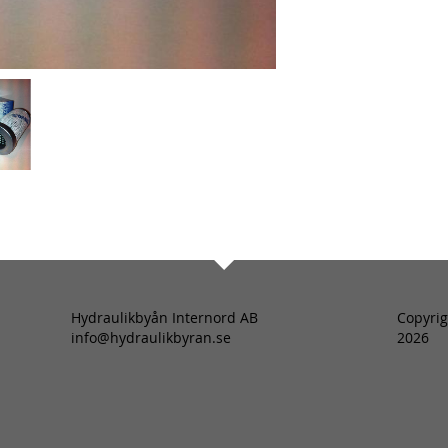
Hydraulikbyån Internord AB
Copyrig
info@hydraulikbyran.se
2026