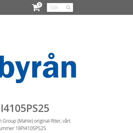
I4105PS25
on Group (Mahle) original-filter, vårt
lnummer 18PI4105PS25