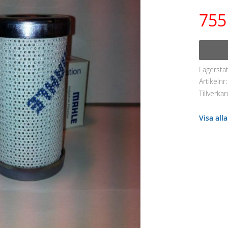
755
Lagersta
Artikelnr
Tillverkar
Visa all