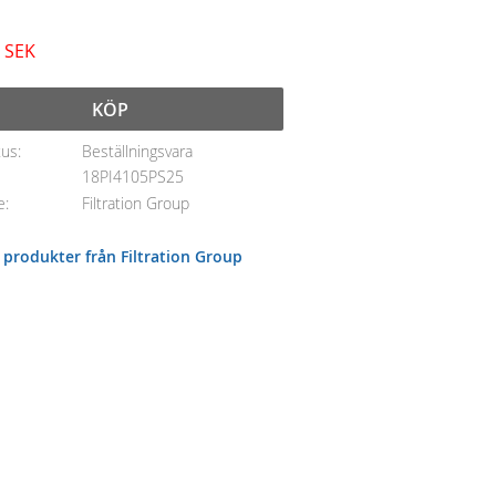
SEK
KÖP
tus
Beställningsvara
18PI4105PS25
e
Filtration Group
a produkter från Filtration Group