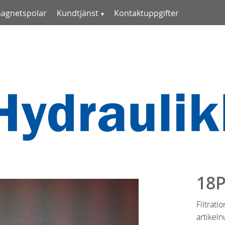
magnetspolar
Kundtjänst
Kontaktuppgifter
18P
Filtrati
artike