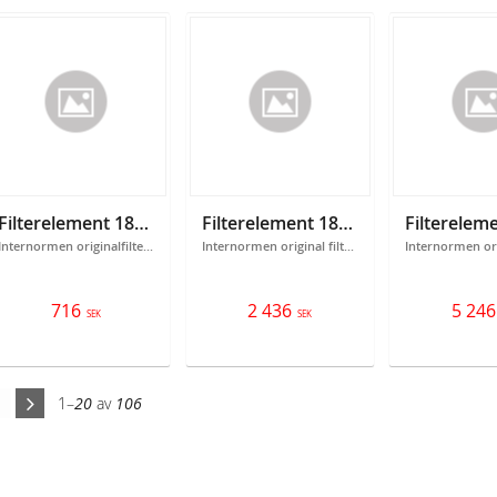
Filterelement 18301097
Filterelement 18301104
Internormen originalfilter 301097
Internormen original filterelement 301104 Filtrering: 3 micron
716
2 436
5 246
SEK
SEK
1–
20
av
106