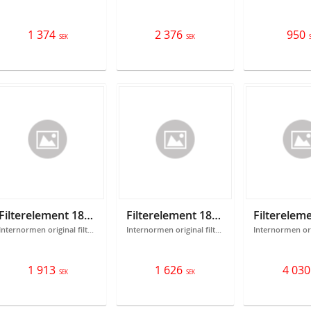
1 374
2 376
950
SEK
SEK
Filterelement 18301087
Filterelement 18301088
Internormen original filterelement 301087 Filtrering: 25 micron
Internormen original filterelement 301088 Filtrering: 25 micron
1 913
1 626
4 030
SEK
SEK