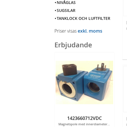
NIVÅGLAS
SUGSILAR
TANKLOCK OCH LUFTFILTER
Priser visas
exkl. moms
Erbjudande
1423660712VDC
Magnetspole med innerdiameter 23,6 mm och längd 60,7 mm 12 VDC, 30 W - 507847. Finns även med spänning 24 VDC, artikelnr: 1423660724VDC.507848