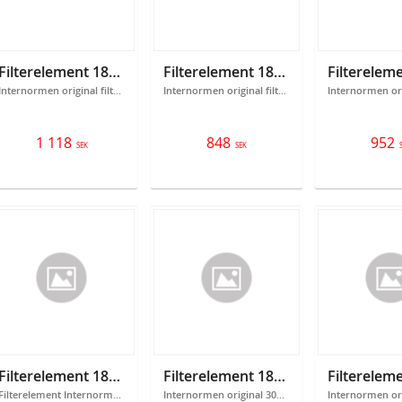
Filterelement 18300106
Filterelement 18300108
Internormen original filterelement 300106.
Internormen original filterelement 300108
1 118
848
952
SEK
SEK
Filterelement 18301040
Filterelement 18301060
Filterelement Internormen original 301040 Filtrering: 10 micron
Internormen original 301060 Filtrering: 6 mikron