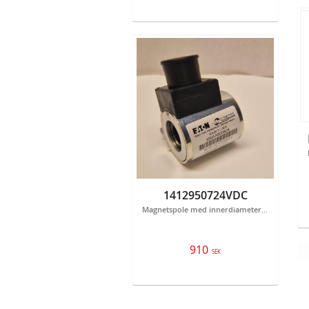
1412950724VDC
Magnetspole med innerdiameter 12,9 mm och längd 50,7 mm 24VDC på 23W.
910
SEK