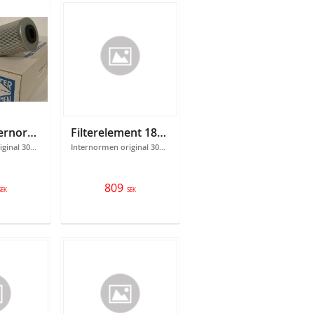
300689 Internormen
Filterelement 18300104
Internormen original 300689, 01.E.320.16VG.16SP.
Internormen original 300104
809
SEK
SEK