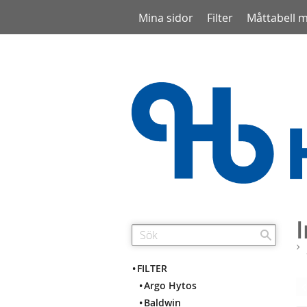
Mina sidor
Filter
Måttabell 
FILTER
Argo Hytos
Baldwin