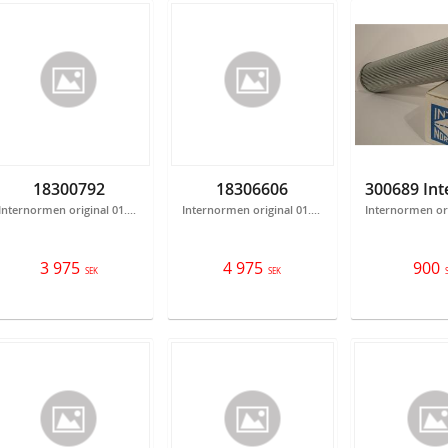
18300792
18306606
Internormen original 01.NL.630.25VG.30.E.P (300792)
Internormen original 01..NR.1000.25VG.10.B.P (306606)
3 975
4 975
900
SEK
SEK