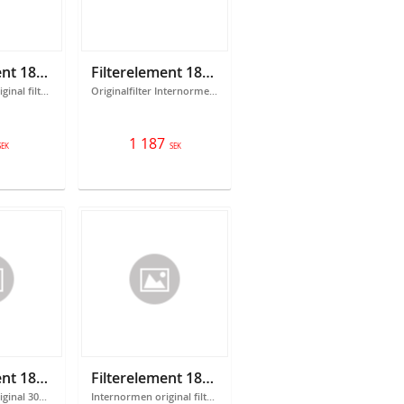
Filterelement 18300612
Filterelement 18301039
Internormen original filterelement 300612
Originalfilter Internormen 301039 Filtrering: 10 micron
1 187
SEK
SEK
Filterelement 18301067
Filterelement 18301086
Internormen original 301067 Filtrering: 25 micron
Internormen original filterelement 301086 Filtrering: 12 micron