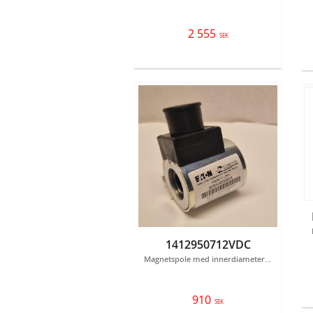
2 555
SEK
1412950712VDC
Magnetspole med innerdiameter 12,9 mm och längd 50,7 mm 12VDC. Finns även med spänning 24 VDC - artikelnr: 1412950724VDC och 24VAC - artikelnummer 1412950724VAC.
910
SEK