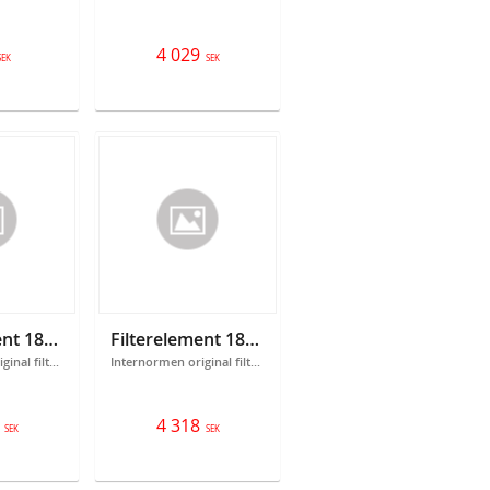
4 029
SEK
SEK
Filterelement 18301089
Filterelement 18301090
Internormen original filterelement 301089 Filtrering: 25 micron
Internormen original filterelement 301090 Filtrering: 6 micron
4 318
SEK
SEK