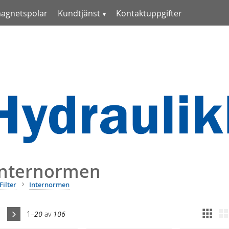
magnetspolar
Kundtjänst
Kontaktuppgifter
Internormen
Filter
Internormen
1–
20
av
106