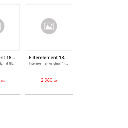
Filterelement 18301105
Filterelement 18301106
Internormen original filterelement 301105 Filtrering: 3 micron
Internormen original filterelement 301106 Filtrering: 12 micron
2 980
SEK
SEK