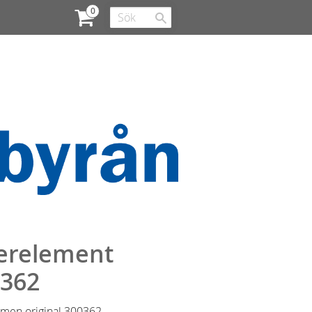
terelement
0362
rmen original 300362