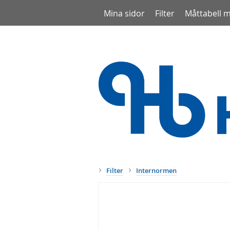
Mina sidor
Filter
Måttabell 
Filter
Internormen