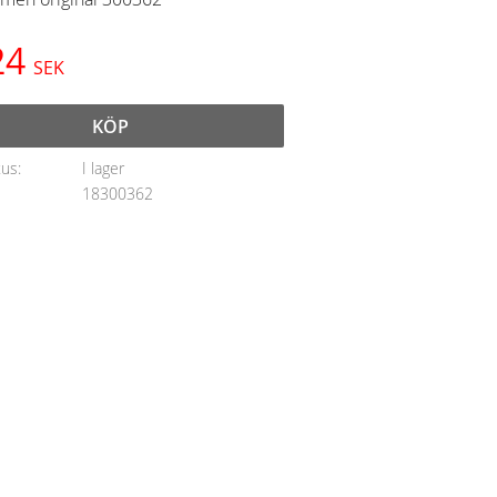
24
SEK
KÖP
tus
I lager
18300362